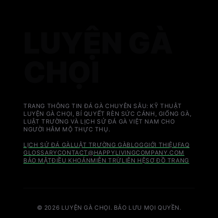
LUYỆN GÀ
CHỌI
TRANG THÔNG TIN ĐÁ GÀ CHUYÊN SÂU: KỸ THUẬT
LUYỆN GÀ CHỌI, BÍ QUYẾT RÈN SỨC CÁNH, GIỐNG GÀ,
LUẬT TRƯỜNG VÀ LỊCH SỬ ĐÁ GÀ VIỆT NAM CHO
NGƯỜI HÂM MỘ THỰC THỤ.
LỊCH SỬ ĐÁ GÀ
LUẬT TRƯỜNG GÀ
BLOG
GIỚI THIỆU
FAQ
GLOSSARY
CONTACT@HAPPYLIVINGCOMPANY.COM
BẢO MẬT
ĐIỀU KHOẢN
MIỄN TRỪ
LIÊN HỆ
SƠ ĐỒ TRANG
© 2026 LUYỆN GÀ CHỌI. BẢO LƯU MỌI QUYỀN.