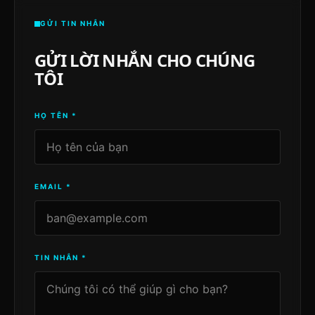
GỬI TIN NHẮN
GỬI LỜI NHẮN CHO CHÚNG
TÔI
HỌ TÊN
*
EMAIL
*
TIN NHẮN
*