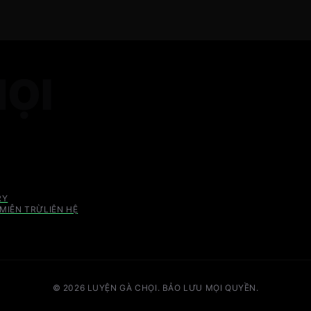
HỌI
RY
MIỄN TRỪ
LIÊN HỆ
© 2026 LUYỆN GÀ CHỌI. BẢO LƯU MỌI QUYỀN.