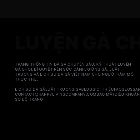
LUYỆN GÀ C
TRANG THÔNG TIN ĐÁ GÀ CHUYÊN SÂU: KỸ THUẬT LUYỆN
GÀ CHỌI, BÍ QUYẾT RÈN SỨC CÁNH, GIỐNG GÀ, LUẬT
TRƯỜNG VÀ LỊCH SỬ ĐÁ GÀ VIỆT NAM CHO NGƯỜI HÂM MỘ
THỰC THỤ.
LỊCH SỬ ĐÁ GÀ
LUẬT TRƯỜNG GÀ
BLOG
GIỚI THIỆU
FAQ
GLOSSA
CONTACT@HAPPYLIVINGCOMPANY.COM
BẢO MẬT
ĐIỀU KHOẢN
SƠ ĐỒ TRANG