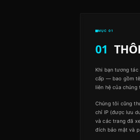
MỤC 01
01
THÔN
Khi bạn tương tác
cấp — bao gồm tên
liên hệ của chúng t
Chúng tôi cũng th
chỉ IP (được lưu dư
và các trang đã x
đích bảo mật và p