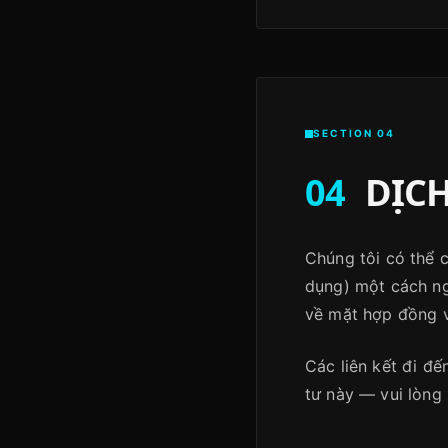
SECTION 04
04
DỊCH
Chúng tôi có thể c
dụng) một cách ng
về mặt hợp đồng v
Các liên kết đi đ
tư này — vui lòng