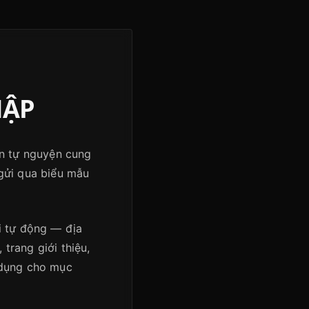
HẬP
ạn tự nguyện cung
 gửi qua biểu mẫu
i tự động — địa
 trang giới thiệu,
 dụng cho mục