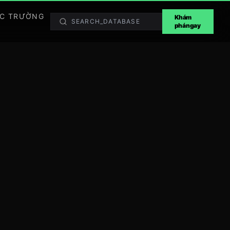
ỨC TRƯỜNG
Khám
phá ngay