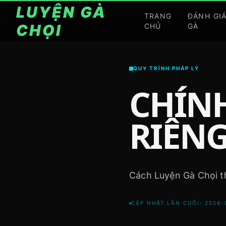
LUYỆN GÀ
TRANG
ĐÁNH GI
CHỌI
CHỦ
GÀ
QUY TRÌNH PHÁP LÝ
CHÍN
RIÊNG
Cách Luyện Gà Chọi th
CẬP NHẬT LẦN CUỐI: 2026-